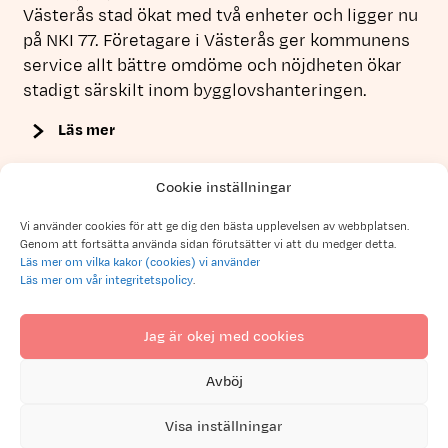
Västerås stad ökat med två enheter och ligger nu
på NKI 77. Företagare i Västerås ger kommunens
service allt bättre omdöme och nöjdheten ökar
stadigt särskilt inom bygglovshanteringen.
Läs mer
Cookie inställningar
Visa alla artiklar
Vi använder cookies för att ge dig den bästa upplevelsen av webbplatsen.
Genom att fortsätta använda sidan förutsätter vi att du medger detta.
Läs mer om vilka kakor (cookies) vi använder
Läs mer om vår integritetspolicy
.
Bildbank
Jag är okej med cookies
Här hittar du material som du
Avböj
kan använda när du ska
kommunicera platsen Västerås.
Visa inställningar