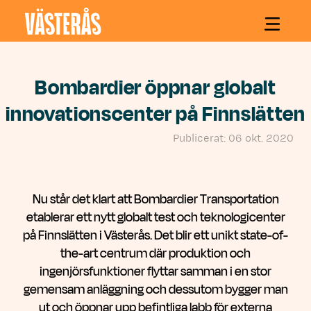
Hoppa till innehåll
Bombardier öppnar globalt
innovationscenter på Finnslätten
Publicerat: 06 okt. 2020
Nu står det klart att Bombardier Transportation
etablerar ett nytt globalt test och teknologicenter
på Finnslätten i Västerås. Det blir ett unikt state-of-
the-art centrum där produktion och
ingenjörsfunktioner flyttar samman i en stor
gemensam anläggning och dessutom bygger man
ut och öppnar upp befintliga labb för externa