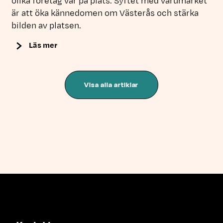
olika företag var på plats. Syftet med varumärket
är att öka kännedomen om Västerås och stärka
bilden av platsen.
Läs mer
Visa alla artiklar