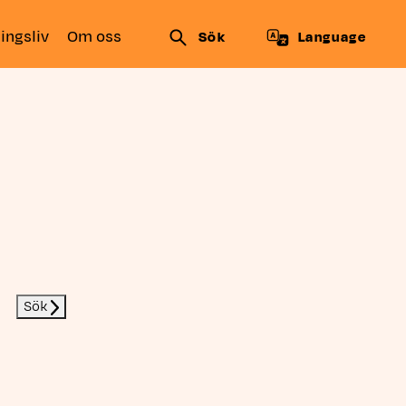
ingsliv
Om oss
Sök
Language
Sök