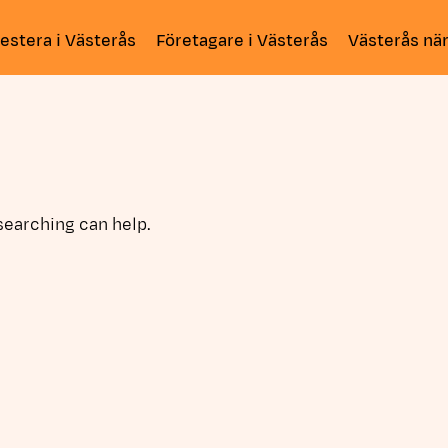
estera i Västerås
Företagare i Västerås
Västerås när
searching can help.