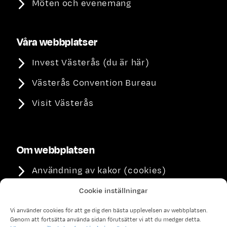
Möten och evenemang
Våra webbplatser
Invest Västerås (du är här)
Västerås Convention Bureau
Visit Västerås
Om webbplatsen
Användning av kakor (cookies)
Integritetspolicy
Cookie inställningar
Tillgänglighet
Vi använder cookies för att ge dig den bästa upplevelsen av webbplatsen.
Genom att fortsätta använda sidan förutsätter vi att du medger detta.